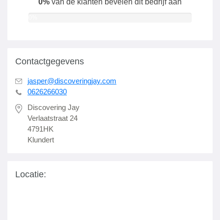
0%
van de klanten bevelen dit bedrijf aan
0%
Contactgegevens
jasper@discoveringjay.com
0626266030
Discovering Jay
Verlaatstraat 24
4791HK
Klundert
Locatie: