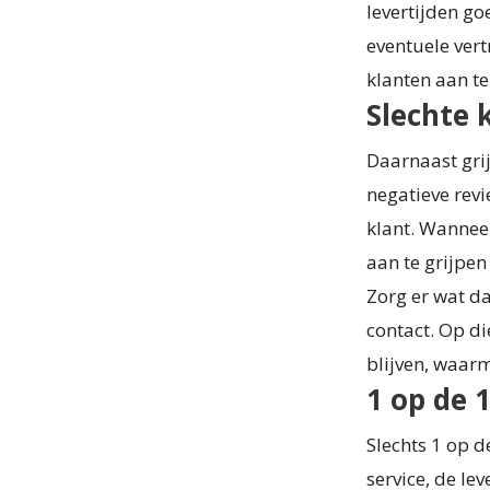
levertijden go
eventuele ver
klanten aan te
Slechte 
Daarnaast gri
negatieve revi
klant. Wanneer
aan te grijpe
Zorg er wat da
contact. Op di
blijven, waarm
1 op de 1
Slechts 1 op d
service, de le