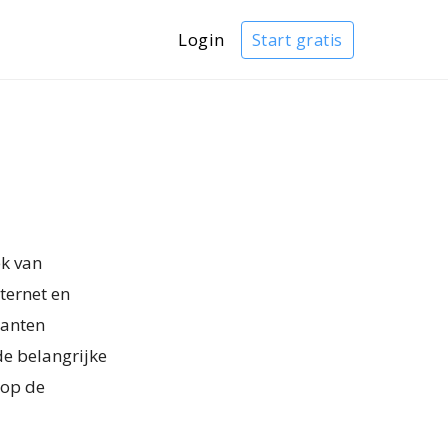
Login
Start gratis
ek van
ternet en
lanten
de belangrijke
 op de