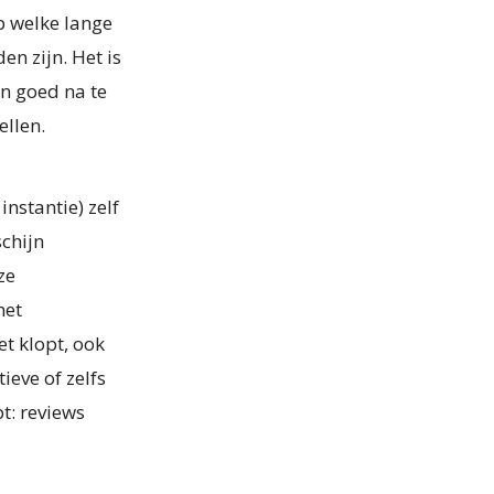
Op welke lange
en zijn. Het is
n goed na te
ellen.
instantie) zelf
schijn
ze
het
et klopt, ook
ieve of zelfs
t: reviews