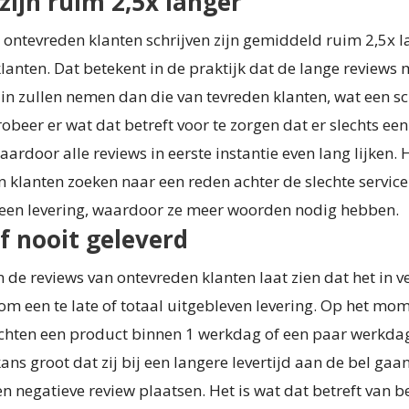
zijn ruim 2,5x langer
 ontevreden klanten schrijven zijn gemiddeld ruim 2,5x 
lanten. Dat betekent in de praktijk dat de lange reviews
in zullen nemen dan die van tevreden klanten, wat een s
robeer er wat dat betreft voor te zorgen dat er slechts een
aardoor alle reviews in eerste instantie even lang lijken. H
 klanten zoeken naar een reden achter de slechte service
n een levering, waardoor ze meer woorden nodig hebben.
of nooit geleverd
 de reviews van ontevreden klanten laat zien dat het in v
om een te late of totaal uitgebleven levering. Op het mo
chten een product binnen 1 werkdag of een paar werkdag
ans groot dat zij bij een langere levertijd aan de bel gaa
n negatieve review plaatsen. Het is wat dat betreft van 