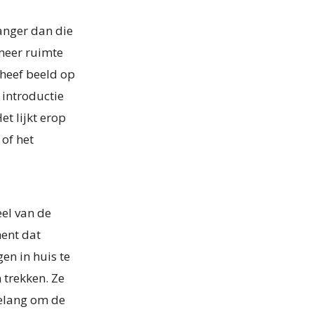
langer dan die
 meer ruimte
cheef beeld op
 introductie
et lijkt erop
 of het
eel van de
ment dat
en in huis te
n trekken. Ze
belang om de