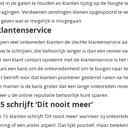
ed in de gaten te houden en klanten tijdig op de hoogte 
tragingen. Verdwenen zendingen dienen opgespoord te 
 geven wat er mogelijk is misgegaan.
klantenservice
jpen veel ontevreden klanten de slechte klantenservice a
ew te schrijven, die behoorlijk langer is dan een review v
 een klant contact opneemt met de klantenservice is het 
n als een kans om de ontevredenheid om te buigen naar t
t betreft voor dat klanten positiever gestemd raken na het
e manier is de kans groter dat een lange ontevreden revie
ee u de online reputatie behoorlijk kunt sparen.
5 schrijft ‘Dit nooit meer’
e 15 klanten schrijft ‘Dit nooit meer’ wanneer zij ontevred
vering of een ander aspect. Dat lijkt positief, maar beteke