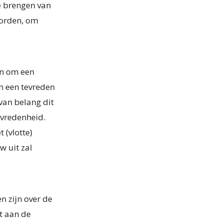
te brengen van
worden, om
an om een
an een tevreden
van belang dit
evredenheid.
 (vlotte)
w uit zal
en zijn over de
nt aan de