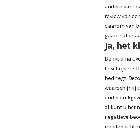
andere kant da
review van een
daarom van be
gaan wat er aa
Ja, het 
Denkt u na ove
te schrijven? D
bedriegt. Bez
waarschijnlijk
onderbuikgevoe
al kunt u het 
negatieve beoo
moeten echt zi