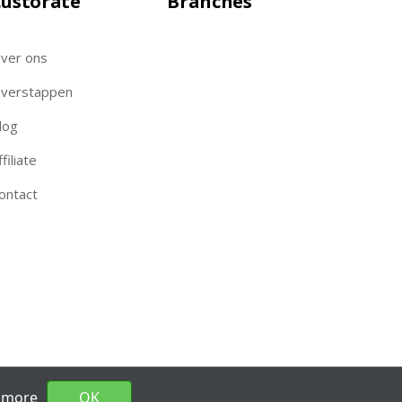
ustorate
Branches
ver ons
verstappen
log
ffiliate
ontact
 more
OK