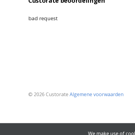
Custorate beoordelingen
bad request
© 2026 Custorate
Algemene voorwaarden
We make use of cook