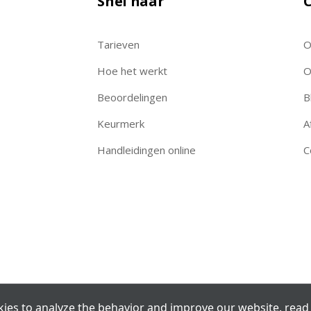
Snel naar
C
Tarieven
O
Hoe het werkt
O
Beoordelingen
B
Keurmerk
A
Handleidingen online
C
ies to analyze the behavior and improve our website.
read