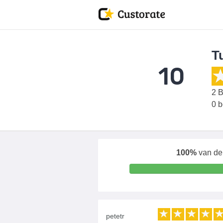
Tu
10
2
B
0 
100%
van de 
petetr