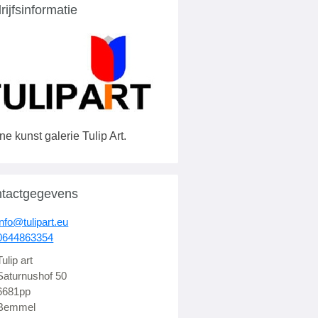
rijfsinformatie
ne kunst galerie Tulip Art.
tactgegevens
info@tulipart.eu
0644863354
Tulip art
Saturnushof 50
6681pp
Bemmel