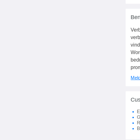
Ben
Verb
verb
vind
Wor
bedr
pro
Meld
Cus
E
G
R
B