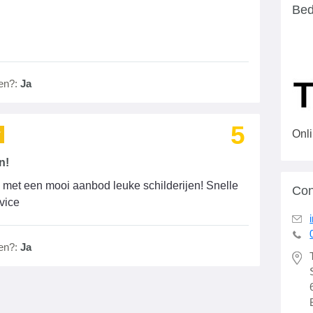
Bed
en?:
Ja
5
Onli
n!
 met een mooi aanbod leuke schilderijen! Snelle
Con
vice
en?:
Ja