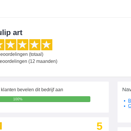
lip art
eoordelingen (totaal)
beoordelingen (12 maanden)
Nav
klanten bevelen dit bedrijf aan
100%
B
C
5