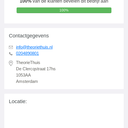
100%
van de klanten bevelen dit bedrijf aan
100%
Contactgegevens
info@theoriethuis.nl
0204890801
TheorieThuis
De Clercqstraat 17hs
1053AA
Amsterdam
Locatie: