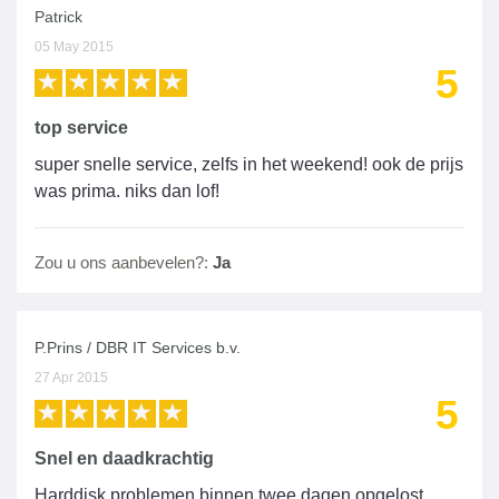
Patrick
05 May 2015
5
top service
super snelle service, zelfs in het weekend! ook de prijs
was prima. niks dan lof!
Zou u ons aanbevelen?:
Ja
P.Prins / DBR IT Services b.v.
27 Apr 2015
5
Snel en daadkrachtig
Harddisk problemen binnen twee dagen opgelost ,