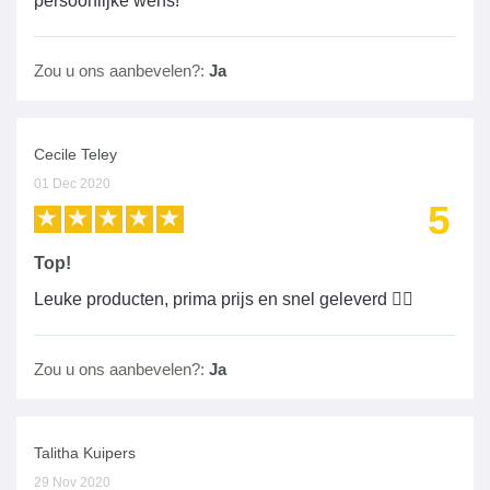
persoonlijke wens!
Zou u ons aanbevelen?:
Ja
Cecile Teley
01 Dec 2020
5
Top!
Leuke producten, prima prijs en snel geleverd 👍🏼
Zou u ons aanbevelen?:
Ja
Talitha Kuipers
29 Nov 2020