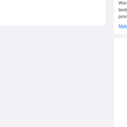
Wor
bedr
pro
Meld