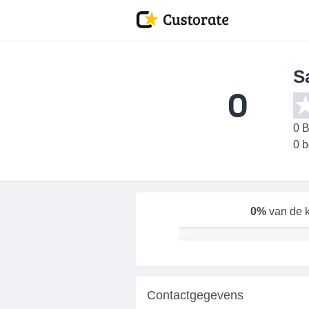
S
0
0
B
0 
0%
van de k
0%
Contactgegevens