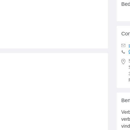
Bed
Con
Ben
Verb
verb
vind