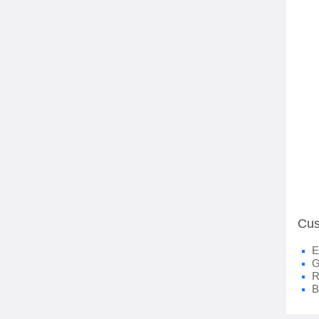
Cus
E
G
R
B