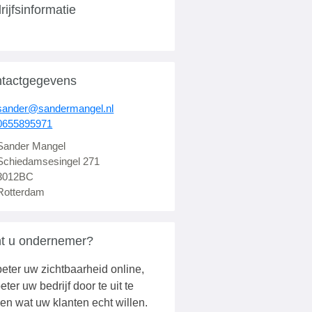
rijfsinformatie
tactgegevens
sander@sandermangel.nl
0655895971
Sander Mangel
Schiedamsesingel 271
3012BC
Rotterdam
t u ondernemer?
eter uw zichtbaarheid online,
eter uw bedrijf door te uit te
en wat uw klanten echt willen.