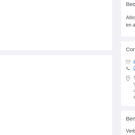
Bed
Allr
en a
Con
Ben
Verb