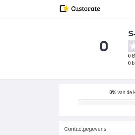
S
0
0
B
0 
0%
van de k
0%
Contactgegevens