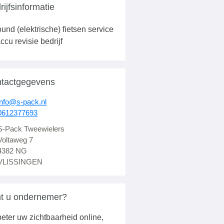
rijfsinformatie
ound (elektrische) fietsen service
ccu revisie bedrijf
tactgegevens
info@s-pack.nl
0612377693
S-Pack Tweewielers
Voltaweg 7
4382 NG
VLISSINGEN
t u ondernemer?
eter uw zichtbaarheid online,