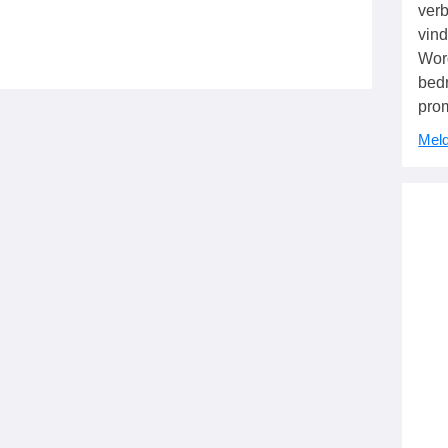
verb
vind
Wor
bedr
pro
Meld