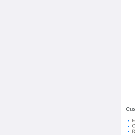
Cus
E
G
R