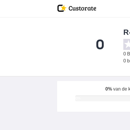
R
0
0
B
0 
0%
van de k
0%