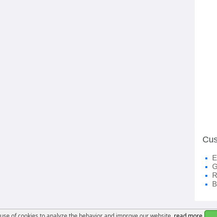
Cus
E
G
R
B
se of cookies to analyze the behavior and improve our website.
read more