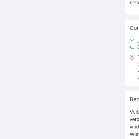
beta
Con
Ben
Verb
verb
vind
Wor