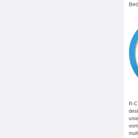
Bed
R-Cr
des
unie
vorm
mult