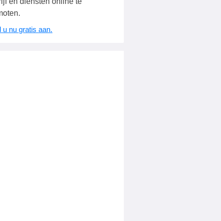
ijf en diensten online te
moten.
 u nu gratis aan.