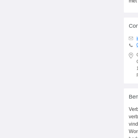
met 
Con
Ben
Verb
verb
vind
Wor