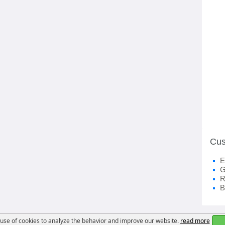
Cus
E
G
R
B
se of cookies to analyze the behavior and improve our website.
read more