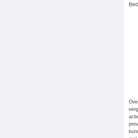
Bed
Ove
verg
act
pro
kun