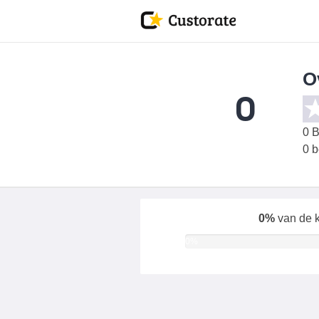
O
0
0
B
0 
0%
van de k
0%