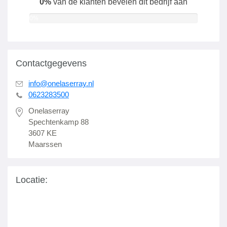
0%
van de klanten bevelen dit bedrijf aan
0%
Contactgegevens
info@onelaserray.nl
0623283500
Onelaserray
Spechtenkamp 88
3607 KE
Maarssen
Locatie: