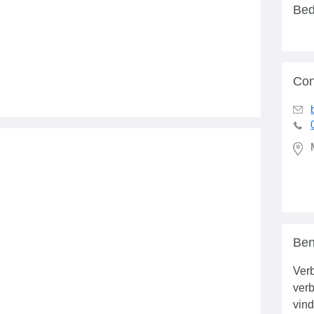
Bed
Con
Ben
Verb
verb
vind