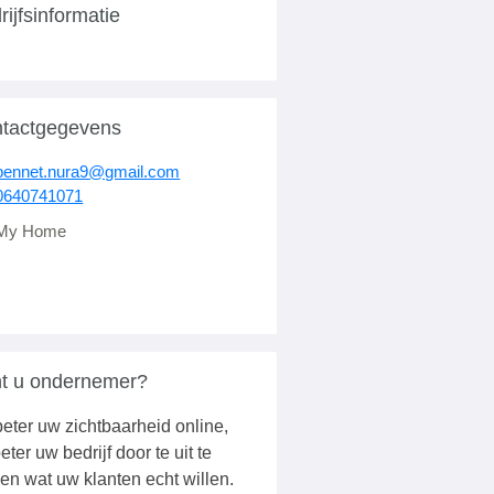
rijfsinformatie
tactgegevens
bennet.nura9@gmail.com
0640741071
My Home
t u ondernemer?
eter uw zichtbaarheid online,
eter uw bedrijf door te uit te
en wat uw klanten echt willen.