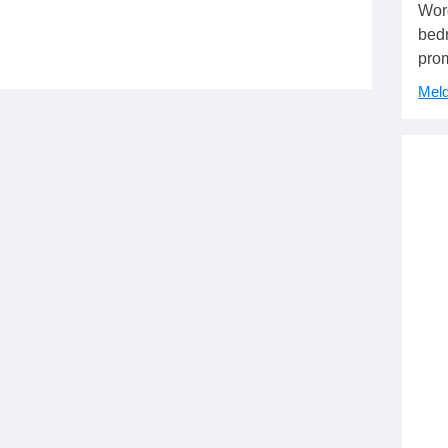
Wor
bedr
pro
Meld