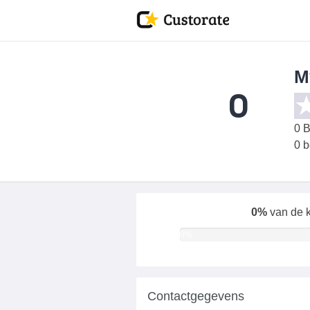
M
0
0
B
0 
0%
van de k
0%
Contactgegevens