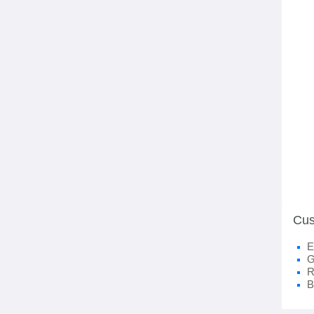
Cus
E
G
R
B