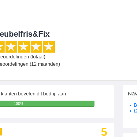
eubelfris&Fix
eoordelingen (totaal)
beoordelingen (12 maanden)
Nav
klanten bevelen dit bedrijf aan
100%
B
C
5