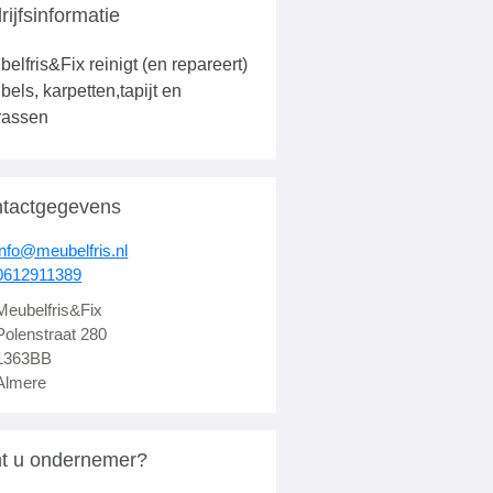
rijfsinformatie
elfris&Fix reinigt (en repareert)
els, karpetten,tapijt en
rassen
tactgegevens
info@meubelfris.nl
0612911389
Meubelfris&Fix
Polenstraat 280
1363BB
Almere
t u ondernemer?