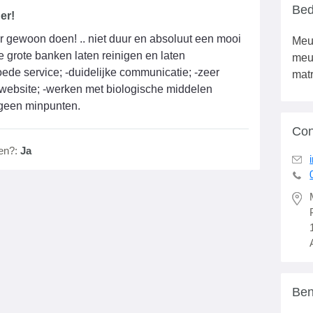
Bed
er!
ar gewoon doen! .. niet duur en absoluut een mooi
Meub
e grote banken laten reinigen en laten
meub
ede service; -duidelijke communicatie; -zeer
mat
e website; -werken met biologische middelen
- geen minpunten.
Con
en?:
Ja
Ben