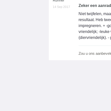
Runner
Zeker een aanrad
14 Sep 2017
Niet twijfelen, ma
resultaat. Heb twe
impregneren. + -go
vriendelijk; -leuk
(diervriendelijk). 
Zou u ons aanbevel