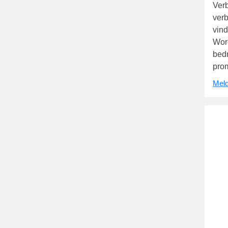
Verb
verb
vind
Wor
bedr
pro
Meld