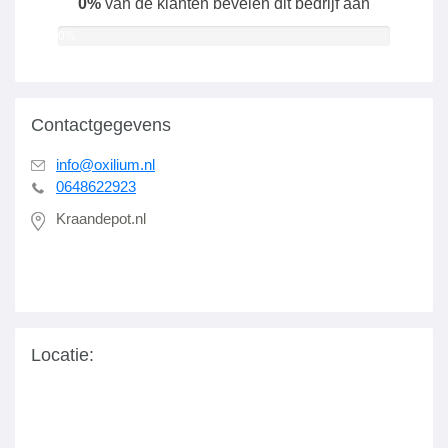
0%
van de klanten bevelen dit bedrijf aan
0%
Contactgegevens
info@oxilium.nl
0648622923
Kraandepot.nl
Locatie: