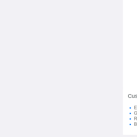
Cus
E
G
R
B