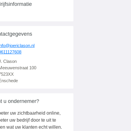
rijfsinformatie
tactgegevens
info@joericlason.nl
0611127608
J. Clason
Meeuwenstraat 100
7523XX
Enschede
t u ondernemer?
eter uw zichtbaarheid online,
eter uw bedrijf door te uit te
en wat uw klanten echt willen.