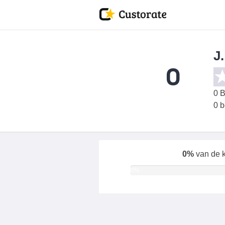
J
0
0
B
0 
0%
van de k
0%