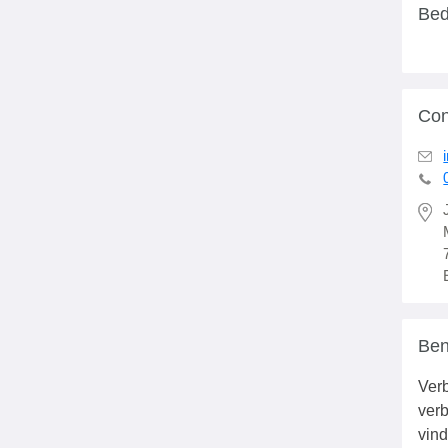
Bed
Con
Ben
Verb
verb
vind