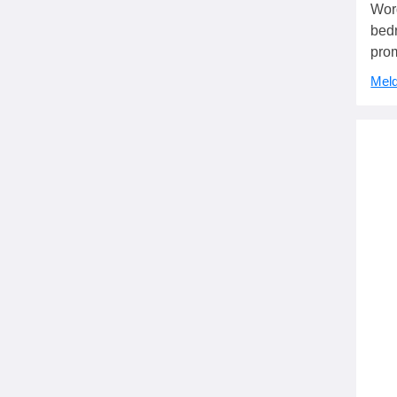
Wor
bedr
pro
Meld