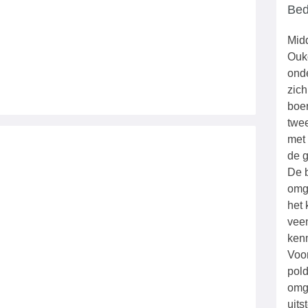
Bed
Midd
Ouk
ond
zich
boer
twee
met 
de g
De b
omg
het 
vee
ken
Voor
pold
omg
uits