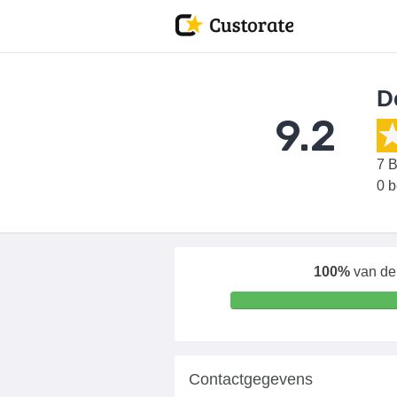
D
9.2
7
B
0 
100%
van de 
Contactgegevens