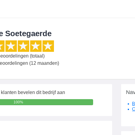
e Soetegaerde
eoordelingen (totaal)
beoordelingen (12 maanden)
Nav
klanten bevelen dit bedrijf aan
100%
B
C