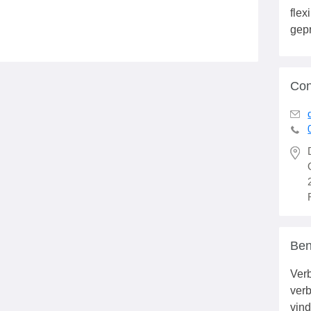
flex
gepr
Con
Ben
Verb
verb
vind