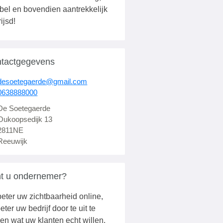
ibel en bovendien aantrekkelijk
ijsd!
tactgegevens
desoetegaerde@gmail.com
0638888000
De Soetegaerde
Oukoopsedijk 13
2811NE
Reeuwijk
t u ondernemer?
eter uw zichtbaarheid online,
eter uw bedrijf door te uit te
en wat uw klanten echt willen.