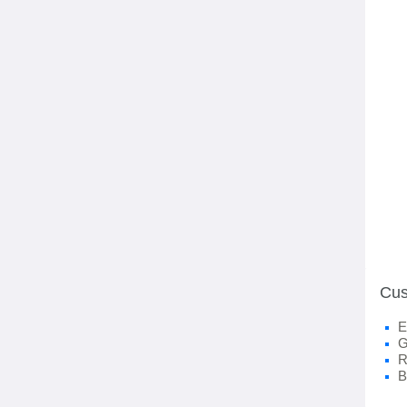
Cus
E
G
R
B