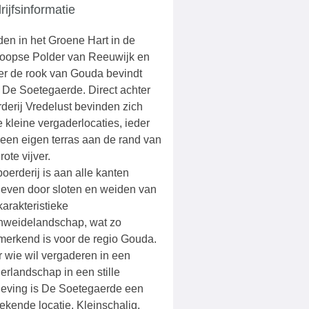
rijfsinformatie
en in het Groene Hart in de
oopse Polder van Reeuwijk en
er de rook van Gouda bevindt
 De Soetegaerde. Direct achter
derij Vredelust bevinden zich
 kleine vergaderlocaties, ieder
een eigen terras aan de rand van
rote vijver.
oerderij is aan alle kanten
even door sloten en weiden van
karakteristieke
nweidelandschap, wat zo
merkend is voor de regio Gouda.
 wie wil vergaderen in een
erlandschap in een stille
eving is De Soetegaerde een
tekende locatie. Kleinschalig,