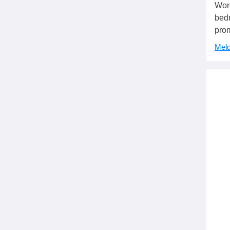
Wor
bedr
pro
Meld