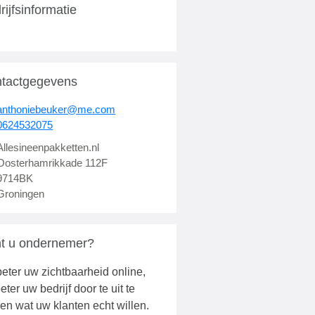
rijfsinformatie
tactgegevens
anthoniebeuker@me.com
0624532075
Allesineenpakketten.nl
Oosterhamrikkade 112F
9714BK
Groningen
t u ondernemer?
eter uw zichtbaarheid online,
eter uw bedrijf door te uit te
en wat uw klanten echt willen.