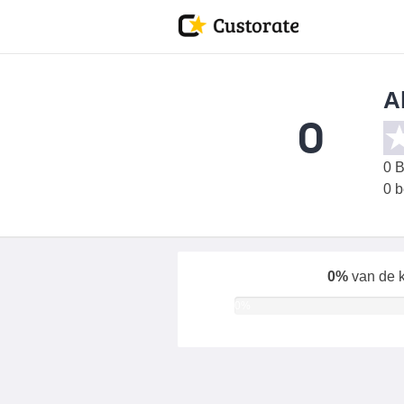
A
0
0
B
0 
0%
van de k
0%