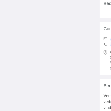
Bed
Con
Ben
Verb
verb
vind