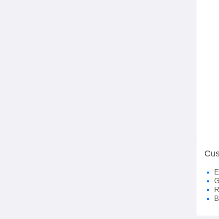
Cus
E
G
R
B